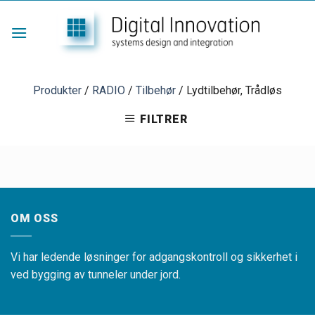
Skip
to
content
Produkter
/
RADIO
/
Tilbehør
/
Lydtilbehør, Trådløs
FILTRER
OM OSS
Vi har ledende løsninger for adgangskontroll og sikkerhet i
ved bygging av tunneler under jord.