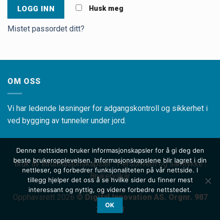
Husk meg
Mistet passordet ditt?
OM OSS
Vi har ledende løsninger for adgangskontroll og sikkerhet i
ved bygging av tunneler under jord.
Denne nettsiden bruker informasjonskapsler for å gi deg den
beste brukeropplevelsen. Informasjonskapslene blir lagret i din
Bruk av informasjonskapsler
Personvern og samtykke
|
|
nettleser, og forbedrer funksjonaliteten på vår nettside. I
Brukervilkår
tillegg hjelper det oss å se hvilke sider du finner mest
interessant og nyttig, og videre forbedre nettstedet.
Opphavsrett 2026 ©
Digital Innovation AS. Orgnr. 987
OK
348 593