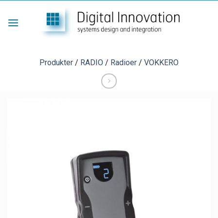
Skip
to
content
Produkter
/
RADIO
/
Radioer
/
VOKKERO